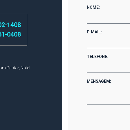
NOME:
02-1408
E-MAIL:
61-0408
TELEFONE:
Bom Pastor, Natal
MENSAGEM: