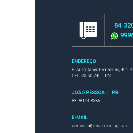
84 32
999
ENDEREÇO
R. Aristófanes Fernandes, 404. 
CEP 59050-240 | RN
JOÃO PESSOA | PB
83 98144-8386
E-MAIL
comercial@leontranslog.com